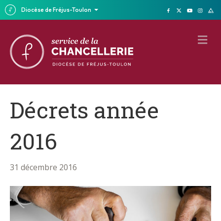
Diocèse de Fréjus-Toulon
M
E
N
U
Décrets année
2016
31 décembre 2016