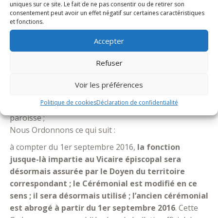
uniques sur ce site. Le fait de ne pas consentir ou de retirer son
(gouvernement du diocèse) B (organisation
consentement peut avoir un effet négatif sur certaines caractéristiques
territoriale) 3 (les doyens) ;
et fonctions.
Considérant le Directoire diocésain en son Titre IV – C
Accepter
– C concernant le Cérémonial d’installation des Curés ;
Considérant la figure canonique du Doyen (ou vicaire
Refuser
forain) avec les fonctions et l’office qu’il remplit (can.
555) ;
Voir les préférences
Considérant la nécessité de modifier le Cérémonial
Politique de cookies
Déclaration de confidentialité
d’installation du Curé ou de l’Administrateur d’une
paroisse ;
Nous Ordonnons ce qui suit :
à compter du 1er septembre 2016,
la fonction
jusque-là impartie au Vicaire épiscopal sera
désormais assurée par le Doyen du territoire
correspondant ; le Cérémonial est modifié en ce
sens ; il sera désormais utilisé ; l’ancien cérémonial
est abrogé à partir du 1er septembre 2016
. Cette