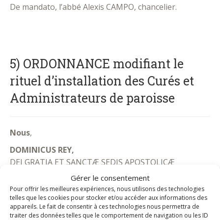
De mandato, l’abbé Alexis CAMPO, chancelier.
.
5) ORDONNANCE modifiant le
rituel d’installation des Curés et
Administrateurs de paroisse
Nous
,
DOMINICUS REY,
DEI GRATIA ET SANCTÆ SEDIS APOSTOLICÆ
AUCTORITATE
Gérer le consentement
EPISCOPUS DIOECESIS FOROJULIENSIS AC
Pour offrir les meilleures expériences, nous utilisons des technologies
TOLONENSIS IN GALLIA
telles que les cookies pour stocker et/ou accéder aux informations des
appareils. Le fait de consentir à ces technologies nous permettra de
Considérant le Directoire diocésain en son Titre I
traiter des données telles que le comportement de navigation ou les ID