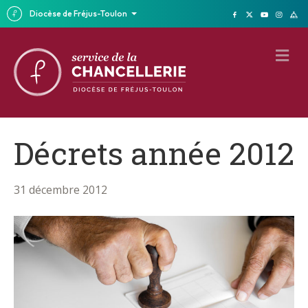
Diocèse de Fréjus-Toulon
M
E
N
U
Décrets année 2012
31 décembre 2012