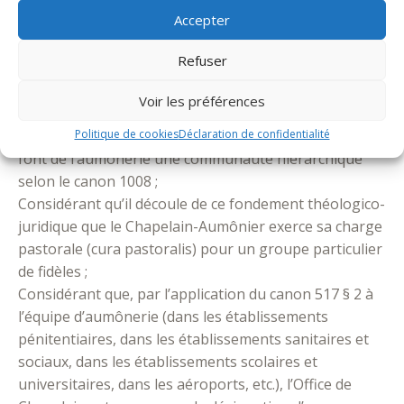
concernant les Aumôniers permettant d’articuler
Accepter
respect du droit canonique et cohérence avec le droit
français dans un contexte de laïcité.
Refuser
Décret-loi particulier sur les Aumôniers
Voir les préférences
Considérant qu’en droit canonique, les canons 564 et
suivants relatifs à la figure du Chapelain-Aumônier
Politique de cookies
Déclaration de confidentialité
font de l’aumônerie une communauté hiérarchique
selon le canon 1008 ;
Considérant qu’il découle de ce fondement théologico-
juridique que le Chapelain-Aumônier exerce sa charge
pastorale (cura pastoralis) pour un groupe particulier
de fidèles ;
Considérant que, par l’application du canon 517 § 2 à
l’équipe d’aumônerie (dans les établissements
pénitentiaires, dans les établissements sanitaires et
sociaux, dans les établissements scolaires et
universitaires, dans les aéroports, etc.), l’Office de