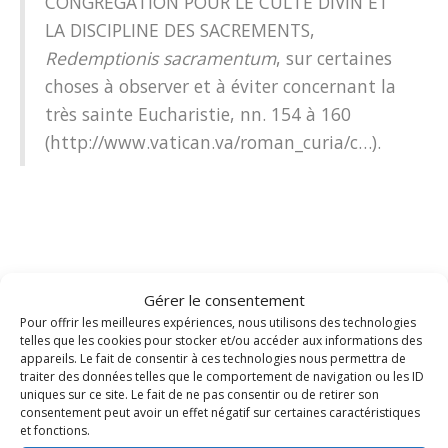
CONGRÉGATION POUR LE CULTE DIVIN ET
LA DISCIPLINE DES SACREMENTS,
Redemptionis sacramentum
, sur certaines
choses à observer et à éviter concernant la
très sainte Eucharistie, nn. 154 à 160
(
http://www.vatican.va/roman_curia/c…
).
Décret du 13 novembre 2012 : Loi
Gérer le consentement
particulière concernant les
Pour offrir les meilleures expériences, nous utilisons des technologies
telles que les cookies pour stocker et/ou accéder aux informations des
Aumôniers
appareils. Le fait de consentir à ces technologies nous permettra de
traiter des données telles que le comportement de navigation ou les ID
uniques sur ce site. Le fait de ne pas consentir ou de retirer son
consentement peut avoir un effet négatif sur certaines caractéristiques
Décret-loi particulier du diocèse de Fréjus-Toulon
et fonctions.